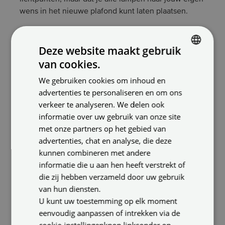
wens in het nieuwe plafond kunt laten plaatsen.
Het allermooiste is als je voor een doorschijnend
spanplafond kiest, waarmee je natuurlijk daglicht
Deze website maakt gebruik
kunt simuleren.
van cookies.
DUTCH
De akoestiek in de kamer kan ook worden verbeterd
We gebruiken cookies om inhoud en
door een spanplafond, al was het maar doordat de
ENGLISH
advertenties te personaliseren en om ons
ruimte kleiner wordt door het verlaagde plafond en
GERMAN
verkeer te analyseren. We delen ook
het zachte plafondmateriaal. Om het effect nog
informatie over uw gebruik van onze site
groter te maken, kun je geluidsabsorberend
met onze partners op het gebied van
materiaal tussen het oude en nieuwe plafond laten
advertenties, chat en analyse, die deze
aanbrengen.
kunnen combineren met andere
informatie die u aan hen heeft verstrekt of
die zij hebben verzameld door uw gebruik
van hun diensten.
U kunt uw toestemming op elk moment
eenvoudig aanpassen of intrekken via de