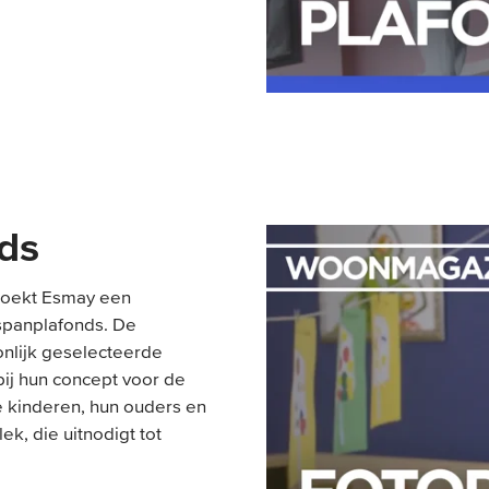
nds
ezoekt Esmay een
spanplafonds. De
nlijk geselecteerde
bij hun concept voor de
e kinderen, hun ouders en
ek, die uitnodigt tot