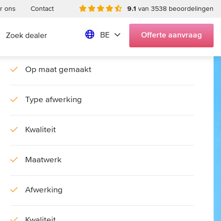
r ons
Innovatieve verlichting
Contact
9.1
van 3538 beoordelingen
BE
Offerte
aanvraag
Zoek dealer
Montage in één dag
Op maat gemaakt
Type afwerking
Kwaliteit
Maatwerk
Afwerking
Kwaliteit