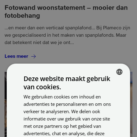
Fotowand woonstatement – mooier dan
fotobehang
...en meer dan een verticaal spanplafond... Bij Plameco zijn
we gespecialiseerd in het maken van spanplafonds. Maar
dat betekent niet dat we je ont...
Lees meer
Deze website maakt gebruik
van cookies.
DUTCH
We gebruiken cookies om inhoud en
ENGLISH
advertenties te personaliseren en om ons
GERMAN
verkeer te analyseren. We delen ook
informatie over uw gebruik van onze site
met onze partners op het gebied van
advertenties, chat en analyse, die deze