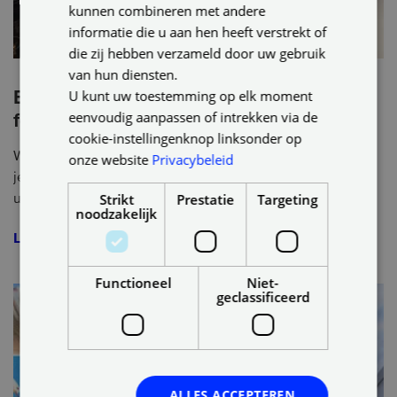
kunnen combineren met andere
informatie die u aan hen heeft verstrekt of
die zij hebben verzameld door uw gebruik
van hun diensten.
U kunt uw toestemming op elk moment
Een creatieve inrichting met
eenvoudig aanpassen of intrekken via de
fotoplafonds: 6x inspiratie
cookie-instellingenknop linksonder op
Wat is er persoonlijker dan een foto? Met fotoplafonds kan
onze website
Privacybeleid
je jouw creativiteit de vrije loop laten en je inrichting de
Strikt
Prestatie
Targeting
ultieme persoonlijke touch gev...
noodzakelijk
Lees meer
Functioneel
Niet-
geclassificeerd
ALLES ACCEPTEREN