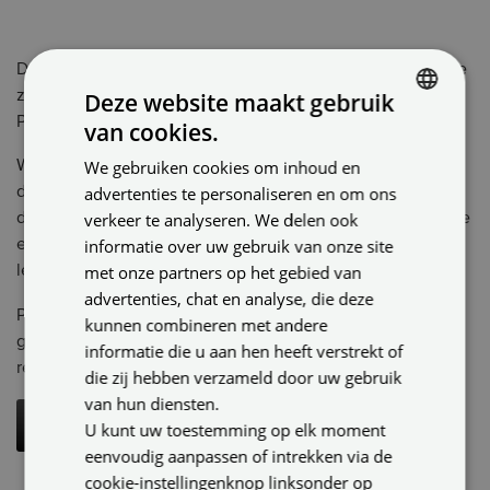
Douchen in het maanlicht. Slapen en ontspannen onder de
zachte gloed van de sterren. Wat kan er nog mooier zijn?
Deze website maakt gebruik
Plameco maakt het mogelijk.
van cookies.
DUTCH
We gebruiken cookies om inhoud en
Wil je een heel bijzonder lichteffect op het plafond? Kies
ENGLISH
advertenties te personaliseren en om ons
dan voor sterspots! Dit zijn kleine inbouwspots met een
GERMAN
verkeer te analyseren. We delen ook
diameter van 5 cm. In de juiste opstelling creëer je hiermee
informatie over uw gebruik van onze site
een echte sterrenhemel. De spotjes geven echt licht en
met onze partners op het gebied van
leggen een subtiel accent op je plafond.
advertenties, chat en analyse, die deze
decoratieve sterrenhemels.
Plameco heeft ook
Deze
kunnen combineren met andere
geven minder licht, maar creëeren wel een bijzonder
informatie die u aan hen heeft verstrekt of
realistisch effect.
die zij hebben verzameld door uw gebruik
van hun diensten.
Meer informatie over decoratieve sterrenhemels
U kunt uw toestemming op elk moment
eenvoudig aanpassen of intrekken via de
cookie-instellingenknop linksonder op