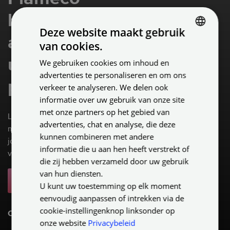
brochure
Deze website maakt gebruik
aan voor
van cookies.
DUTCH
uitgebreide
We gebruiken cookies om inhoud en
ENGLISH
advertenties te personaliseren en om ons
productinformatie
GERMAN
verkeer te analyseren. We delen ook
informatie over uw gebruik van onze site
met onze partners op het gebied van
Laat je inspireren door alle
advertenties, chat en analyse, die deze
mogelijkheden die Plameco
kunnen combineren met andere
jou te bieden heeft op gebied
informatie die u aan hen heeft verstrekt of
van spanplafonds.
die zij hebben verzameld door uw gebruik
van hun diensten.
Aanvraag brochure
U kunt uw toestemming op elk moment
eenvoudig aanpassen of intrekken via de
cookie-instellingenknop linksonder op
Of maak een afspraak
onze website
Privacybeleid