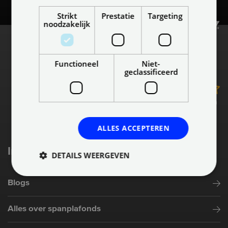
Strikt
Prestatie
Targeting
noodzakelijk
Functioneel
Niet-
geclassificeerd
9.1
van 3538 beoordelingen
ALLES ACCEPTEREN
Inspiratie & informatie
DETAILS WEERGEVEN
Blogs
Alles over spanplafonds