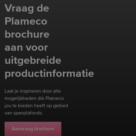
vaak gewoon op hun plaats blijven staan.
Vraag de
Hierdoor blijft je nieuwe plafond vlekkeloos
en is er geen risico op beschadigingen door
Plameco
andere stielen of klussen. Bij Plameco
stemmen we onze planning nauwgezet af op
brochure
de rest van je project, zodat alles vlot en
aan voor
zonder zorgen in elkaar overvloeit.
uitgebreide
productinformatie
Laat je inspireren door alle
mogelijkheden die Plameco
jou te bieden heeft op gebied
van spanplafonds.
Aanvraag brochure