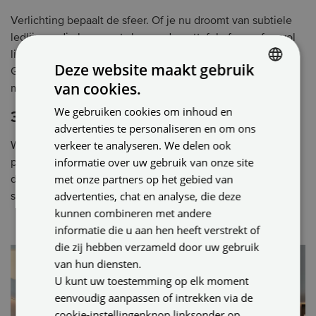
Verlichting bepaalt de sfeer. Of je nu droomt van subtiele
ledlijnen, dimbare spots boven de eettafel of een sfeervol
lichtplan voor de slaapkamer: wij integreren het naadloos.
Deze website maakt gebruik
Geen kap- of breekwerk, wel direct de juiste sfeer voor elk
van cookies.
moment.
DUTCH
We gebruiken cookies om inhoud en
ENGLISH
3. Warmte die je direct voelt
advertenties te personaliseren en om ons
GERMAN
verkeer te analyseren. We delen ook
Wist je dat we ook onzichtbare infraroodverwarming in je
informatie over uw gebruik van onze site
plafond kunnen verwerken? Een slimme oplossing die
met onze partners op het gebied van
direct comfort biedt, zonder dat er een radiator in de weg
advertenties, chat en analyse, die deze
staat.
kunnen combineren met andere
informatie die u aan hen heeft verstrekt of
die zij hebben verzameld door uw gebruik
van hun diensten.
U kunt uw toestemming op elk moment
eenvoudig aanpassen of intrekken via de
cookie-instellingenknop linksonder op