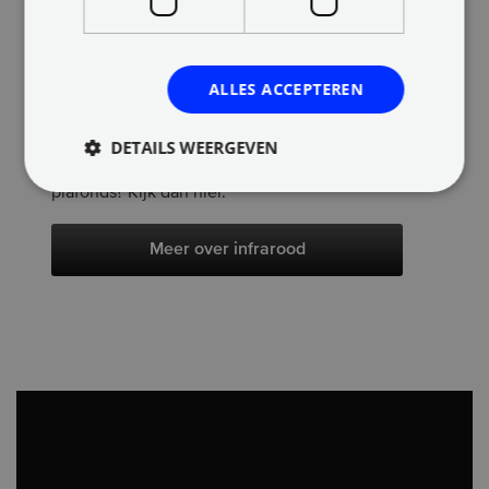
Jouw infrarood spanplafond wordt in één dag
geïnstalleerd zonder het leeghalen van de
ruimte. De verwarming wordt achter het
ALLES ACCEPTEREN
spanplafond geplaatst, dus geen
infraroodpanelen aan de muur.
DETAILS WEERGEVEN
Meer weten over de werking van infrarood
plafonds? Kijk dan hier.
Meer over infrarood