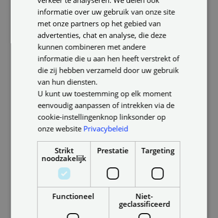
verkeer te analyseren. We delen ook
informatie over uw gebruik van onze site
Wil je weten wat er allemaal mogelijk is met
met onze partners op het gebied van
de verlichtingsoplossingen van Plameco?
advertenties, chat en analyse, die deze
Bekijk dan ons complete verlichtingsaanbod.
kunnen combineren met andere
informatie die u aan hen heeft verstrekt of
Ons verlichtingsaanbod
die zij hebben verzameld door uw gebruik
van hun diensten.
U kunt uw toestemming op elk moment
eenvoudig aanpassen of intrekken via de
cookie-instellingenknop linksonder op
Comfortabele infrarood
onze website
Privacybeleid
plafondverwarming
Strikt
Prestatie
Targeting
Binnenkomen in een heerlijk warm huis. De
noodzakelijk
infrarood plafondverwarming van Plameco
zorgt voor comfortabele directe warmte.
Leidingen leggen, een nieuwe ketel
Functioneel
Niet-
geclassificeerd
aanschaffen en wekenlange
bouwwerkzaamheden? Allemaal niet nodig!