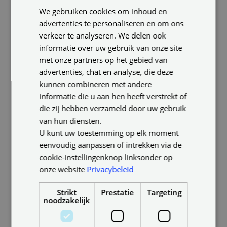
Dan is er nog de verlichting. Die is in elke ruimte
We gebruiken cookies om inhoud en
ENGLISH
belangrijk, dus ook in de keuken. Zo is het
advertenties te personaliseren en om ons
GERMAN
bijvoorbeeld fijn om een goed verlicht
verkeer te analyseren. We delen ook
werkoppervlak te hebben. Dan zie je tenminste waar
informatie over uw gebruik van onze site
je snijdt. Aan de andere kant wil je boven de eettafel
met onze partners op het gebied van
misschien wel dimbaar licht, voor die gezellige,
advertenties, chat en analyse, die deze
lange avonden met vrienden die altijd in de keuken
kunnen combineren met andere
eindigen. Denk voor het renoveren van je plafond
informatie die u aan hen heeft verstrekt of
dan ook goed na over waar je wat voor licht wilt.
die zij hebben verzameld door uw gebruik
van hun diensten.
U kunt uw toestemming op elk moment
eenvoudig aanpassen of intrekken via de
cookie-instellingenknop linksonder op
onze website
Privacybeleid
Andere zaken in het plafond
Strikt
Prestatie
Targeting
noodzakelijk
Licht heb je in elke ruimte nodig, maar in een
keukenplafond zit vaak nog meer apparatuur