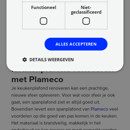
verwerkt. Denk bijvoorbeeld aan een rookmelder of
Functioneel
Niet-
een afzuigkap. Het is belangrijk dat je hieraan denkt
geclassificeerd
voordat je je plafond gaat renoveren, aangezien die
vaak van die vervelende hoekjes en randjes
opleveren. Afhankelijk van het materiaal waar je voor
kiest, zal je dit moeten zagen, of van tevoren
ALLES ACCEPTEREN
moeten aangeven bij het bestellen van je materiaal.
DETAILS WEERGEVEN
Keukenplafond renoveren
met Plameco
Je keukenplafond renoveren kan een prachtige,
nieuwe sfeer opleveren. Voor wat voor sfeer je ook
gaat, een spanplafond ziet er altijd goed uit.
Bovendien levert een spanplafond van
Plameco
veel
voordelen op die goed van pas komen in de keuken.
Het materiaal is brandveilig, makkelijk in het