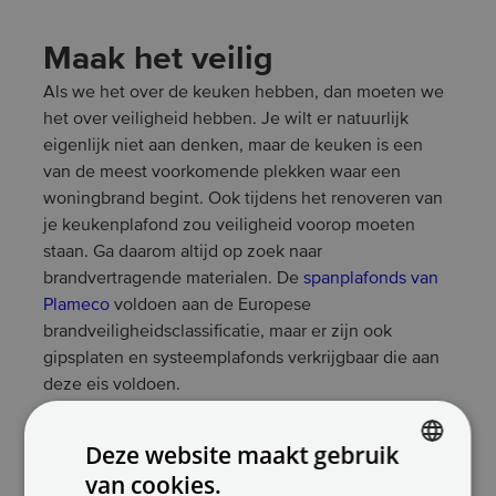
Maak het veilig
Als we het over de keuken hebben, dan moeten we
het over veiligheid hebben. Je wilt er natuurlijk
eigenlijk niet aan denken, maar de keuken is een
van de meest voorkomende plekken waar een
woningbrand begint. Ook tijdens het renoveren van
je keukenplafond zou veiligheid voorop moeten
staan. Ga daarom altijd op zoek naar
brandvertragende materialen. De
spanplafonds van
Plameco
voldoen aan de Europese
brandveiligheidsclassificatie, maar er zijn ook
gipsplaten en systeemplafonds verkrijgbaar die aan
deze eis voldoen.
Deze website maakt gebruik
Plafondverlichting
van cookies.
DUTCH