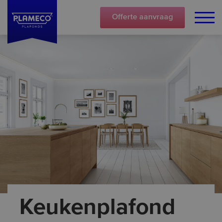
Offerte
aanvraag
Keukenplafond