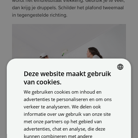
wordt het eindresultaat vlekkerig. Gebruik je te veel,
dan krijg je druppels. Schilder het plafond tweemaal
in tegengestelde richting.
Deze website maakt gebruik
van cookies.
DUTCH
We gebruiken cookies om inhoud en
ENGLISH
advertenties te personaliseren en om ons
GERMAN
verkeer te analyseren. We delen ook
Achteraf
informatie over uw gebruik van onze site
Zo, dat zit erop! Je hoeft nu in elk geval niet meer
met onze partners op het gebied van
boven je macht te werken. Het is nu tijd om
advertenties, chat en analyse, die deze
afplaktape
de
te verwijderen. Doe dit wanneer de
kunnen combineren met andere