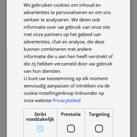
We gebruiken cookies om inhoud en
ENGLISH
advertenties te personaliseren en om ons
GERMAN
verkeer te analyseren. We delen ook
informatie over uw gebruik van onze site
met onze partners op het gebied van
advertenties, chat en analyse, die deze
kunnen combineren met andere
informatie die u aan hen heeft verstrekt of
die zij hebben verzameld door uw gebruik
van hun diensten.
U kunt uw toestemming op elk moment
2. Meer focus en energie –
eenvoudig aanpassen of intrekken via de
efficiëntere werknemers
cookie-instellingenknop linksonder op
onze website
Privacybeleid
Een natuurlijk lichtritme dankzij HCL zorgt niet
alleen voor een betere gezondheid, maar verhoogt
Strikt
Prestatie
Targeting
efficiëntie van het werk
ook de
. Met het juiste licht
noodzakelijk
kunnen mensen zich beter op hun werk
concentreren en hun energiereserves beter