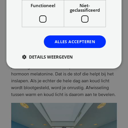
inzetten.
Functioneel
Niet-
geclassificeerd
HCL, mits ingezet op een goede manier en in de
juiste proporties, geeft net als daglicht een gevoel
van frisheid, fitheid en daadkracht. Het bevordert de
productie van het zogenoemde gelukshormoon
ALLES ACCEPTEREN
serotonine. Uit onderzoeken blijkt dat mensen
energieker en meer geconcentreerd
zijn als ze bij
koud licht, dat lijkt op daglicht, werken.
DETAILS WEERGEVEN
Koud daglicht onderdrukt de productie van het
hormoon melatonine. Dat is de stof die helpt bij het
inslapen. Als je echter de hele dag aan koud licht
wordt blootgesteld, word je onrustig. Afwisseling
tussen warm en koud licht is daarom aan te bevelen.