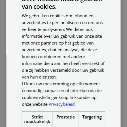
van cookies.
zorgt meteen voor een gezellige sfeer in de keuken.
DUTCH
We gebruiken cookies om inhoud en
ENGLISH
advertenties te personaliseren en om ons
GERMAN
Daarnaast is een laag plafond vaak een stuk
verkeer te analyseren. We delen ook
goedkoper. Huizen met lage plafonds vallen meestal
informatie over uw gebruik van onze site
in een lager prijssegment. En ook de stookkosten
met onze partners op het gebied van
zijn een stuk lager. Zeker in de keuken - waar het al
advertenties, chat en analyse, die deze
snel warm wordt als het gasfornuis aanstaat - zal de
kunnen combineren met andere
verwarming niet zo snel aan hoeven met een laag
informatie die u aan hen heeft verstrekt of
plafond.
die zij hebben verzameld door uw gebruik
van hun diensten.
U kunt uw toestemming op elk moment
eenvoudig aanpassen of intrekken via de
cookie-instellingenknop linksonder op
onze website
Privacybeleid
Strikt
Prestatie
Targeting
noodzakelijk